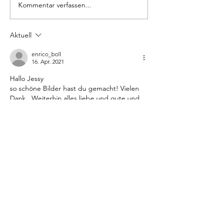
Kommentar verfassen...
Aktuell
enrico_boll
16. Apr. 2021
Hallo Jessy 
so schöne Bilder hast du gemacht! Vielen 
Dank . Weiterhin alles liebe und gute und 
dass das Bäuchlein fleissig wächst
Gefällt mir
Antworten
barbetvomtannenberg
19. Apr. 2021
Antwort an
enrico_boll
Vielen Dank Enrico. Hailey's Bauch ist 
schon 4cm gewachsen. Wir wünschen 
euch alles Gute und bis bald:)
Gefällt mir
Antworten