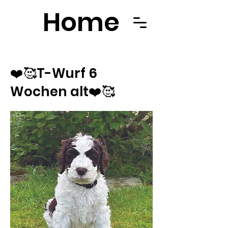
Home
❤️🥰T-Wurf 6
Wochen alt❤️🥰