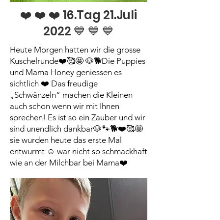
❤️ ❤️ ❤️ 16.Tag 21.Juli
2022 💙 💙 💙
Heute Morgen hatten wir die grosse
Kuschelrunde❤️🥰🤩 🐶🐕Die Puppies
und Mama Honey geniessen es
sichtlich ❤️ Das freudige
„Schwänzeln“ machen die Kleinen
auch schon wenn wir mit Ihnen
sprechen! Es ist so ein Zauber und wir
sind unendlich dankbar🐶🐾🐕❤️🥰🤩
sie wurden heute das erste Mal
entwurmt ☺️ war nicht so schmackhaft
wie an der Milchbar bei Mama❤️