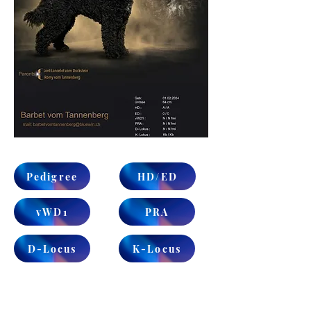
Pedigree
HD/ED
vWD1
PRA
D-Locus
K-Locus