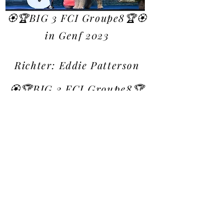
🏵🏆BIG 3 FCI Groupe8🏆🏵
in Genf 2023
Richter: Eddie Patterson
🏵🏆BIG 3 FCI Groupe8🏆
🏵
in Dortmund 2023
Richterin: Ligita Zake
(LV)