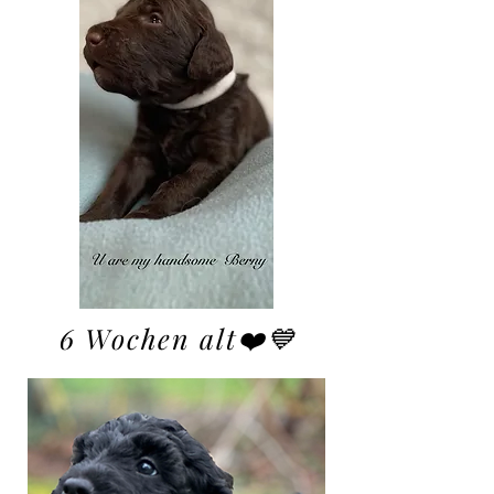
6 Wochen alt❤️💙