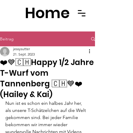
Home
Beitrag
jessysutter
21. Sept. 2023
❤️💙🇨🇭Happy 1/2 Jahre
T-Wurf vom
Tannenberg 🇨🇭💙❤️
(Hailey & Kai)
Nun ist es schon ein halbes Jahr her, 
als unsere T-Schätzelchen auf die Welt 
gekommen sind. Bei jeder Familie 
bekommen wir immer wieder 
wundervolle Nachrichten mit Videos, 