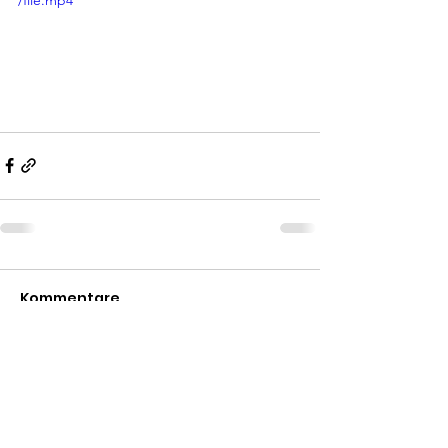
/file.mp4
Kommentare
Kommentar verfassen...