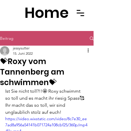
Home
Beitrag
jessysutter
15. Juni 2022
💝Roxy vom
Tannenberg am
schwimmen💝
Ist Sie nicht toll?!!🤩 Roxy schwimmt  
so toll und es macht ihr riesig Spass🥰 
Ihr macht das so toll, wir sind 
unglaublich stolz auf euch!
https://video.wixstatic.com/video/8c7e30_ee
7ad8a956a54141b071724a108cbf25/360p/mp4