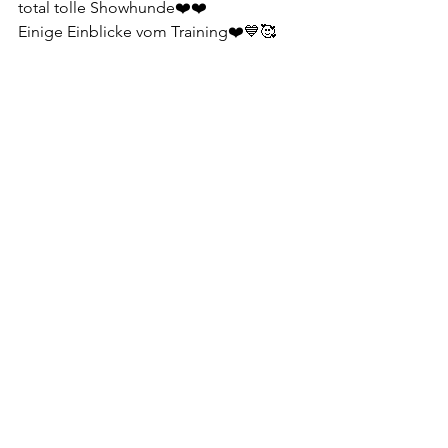
total tolle Showhunde❤️❤️
Einige Einblicke vom Training❤️💙🥰