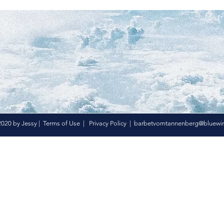
020 by Jessy |
Terms of Use
|
Privacy Policy
|
barbetvomtannenberg@bluewin