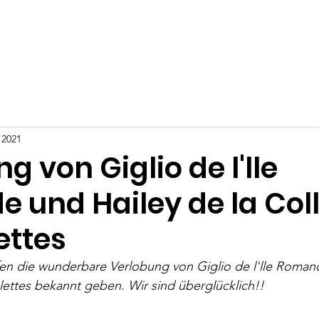
Über uns
Zuchthündinnen
Zuchtrüden
Geplanter W
 2021
g von Giglio de l'lle
 und Hailey de la Coll
ettes
rfen die wunderbare Verlobung von Giglio de l'lle Roman
olettes bekannt geben. Wir sind überglücklich!!