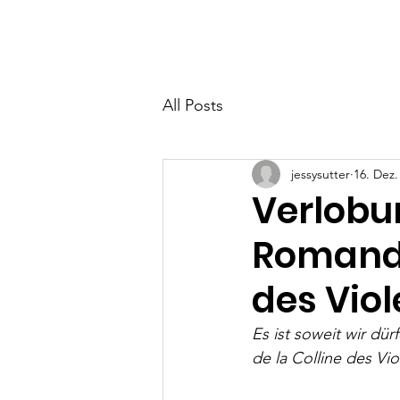
Home
Neuigkeiten
All Posts
jessysutter
16. Dez.
Verlobun
Romande
des Viol
Es ist soweit wir dü
de la Colline des Vi