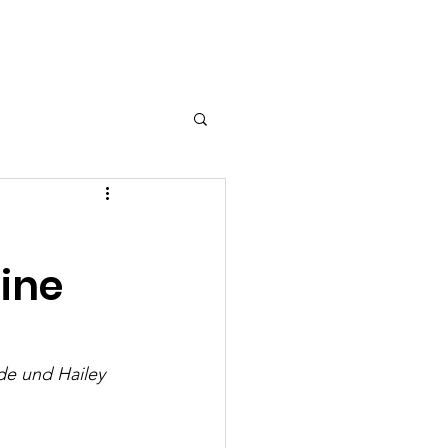
urf
Welpen
More...
ine
de und Hailey 