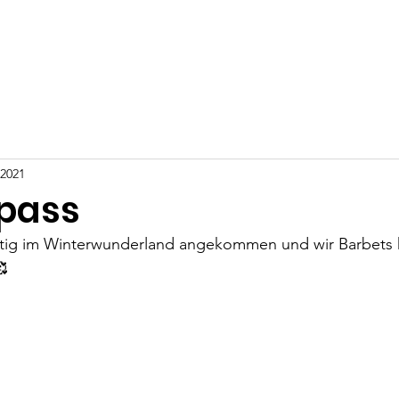
Über uns
Zuchthündinnen
Zuchtrüden
Geplanter W
 2021
pass
chtig im Winterwunderland angekommen und wir Barbets
🥰