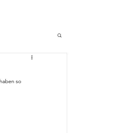
urf
Welpen
More...
 haben so 