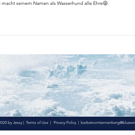
ai macht seinem Namen als Wasserhund alle Ehre😜.
020 by Jessy |
Terms of Use
|
Privacy Policy
|
barbetvomtannenberg@bluewin