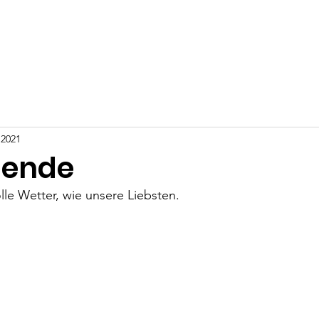
Über uns
Zuchthündinnen
Zuchtrüden
Geplanter W
 2021
ende
lle Wetter, wie unsere Liebsten.