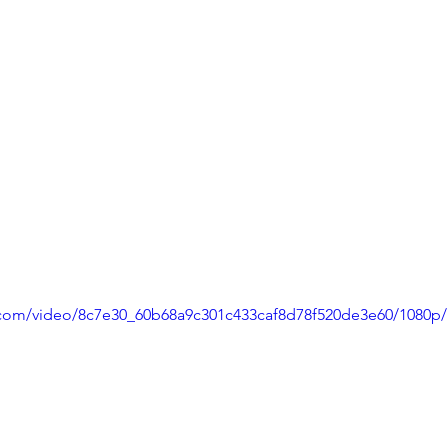
ic.com/video/8c7e30_60b68a9c301c433caf8d78f520de3e60/1080p