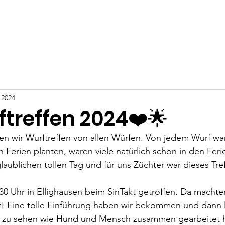
Über uns
Zuchthündinnen
Zuchtrüden
Geplanter W
 2024
ftreffen 2024❤️🌟
en wir Wurftreffen von allen Würfen. Von jedem Wurf w
n Ferien planten, waren viele natürlich schon in den Feri
laublichen tollen Tag und für uns Züchter war dieses Tref
0 Uhr in 
Ellighausen beim SinTakt getroffen. Da machte
! Eine tolle Einführung haben wir bekommen und dann le
 zu sehen wie Hund und Mensch zusammen gearbeitet h