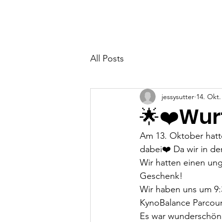
Home
Neuigkeiten
All Posts
jessysutter
14. Okt.
🌟❤️Wur
Am 13. Oktober hatt
dabei❤️ Da wir in de
Wir hatten einen ung
Geschenk! 
Wir haben uns um 9:3
KynoBalance Parcour
Es war wunderschön