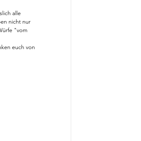
ich alle 
n nicht nur 
Würfe "vom 
anken euch von 