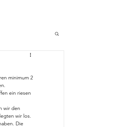
urf
Welpen
More...
aren minimum 2 
en.
fen ein riesen 
n wir den 
gten wir los. 
aben. Die 