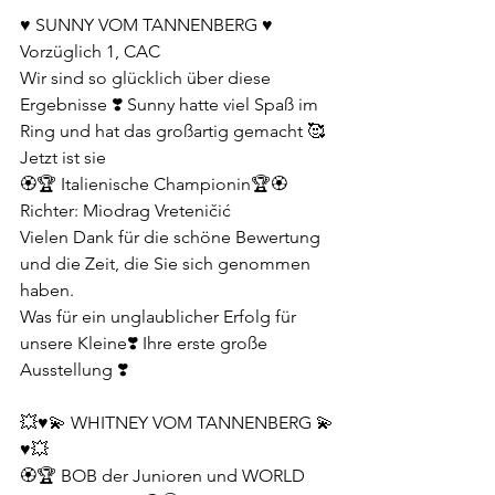
♥️ SUNNY VOM TANNENBERG ♥️
Vorzüglich 1, CAC
Wir sind so glücklich über diese 
Ergebnisse ❣️ Sunny hatte viel Spaß im 
Ring und hat das großartig gemacht 🥰
Jetzt ist sie
🏵️🏆 Italienische Championin🏆🏵️
Richter: Miodrag Vreteničić
Vielen Dank für die schöne Bewertung 
und die Zeit, die Sie sich genommen 
haben.
Was für ein unglaublicher Erfolg für 
unsere Kleine❣️ Ihre erste große 
Ausstellung ❣️
💥♥️💫 WHITNEY VOM TANNENBERG 💫
♥️💥
🏵️🏆 BOB der Junioren und WORLD 