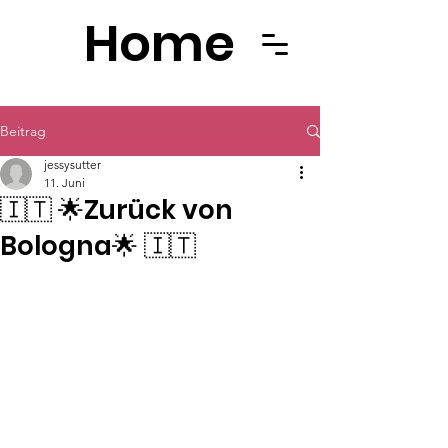
Home
Beitrag
jessysutter
11. Juni
🇮🇹 🌟Zurück von
Bologna🌟 🇮🇹